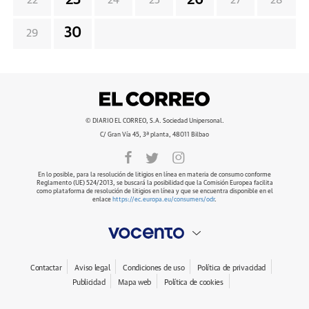
23
26
22
24
25
27
28
30
29
© DIARIO EL CORREO, S.A. Sociedad Unipersonal.
C/ Gran Vía 45, 3ª planta, 48011 Bilbao
En lo posible, para la resolución de litigios en línea en materia de consumo conforme
Reglamento (UE) 524/2013, se buscará la posibilidad que la Comisión Europea facilita
como plataforma de resolución de litigios en línea y que se encuentra disponible en el
enlace
https://ec.europa.eu/consumers/odr
.
Contactar
Aviso legal
Condiciones de uso
Política de privacidad
Publicidad
Mapa web
Política de cookies