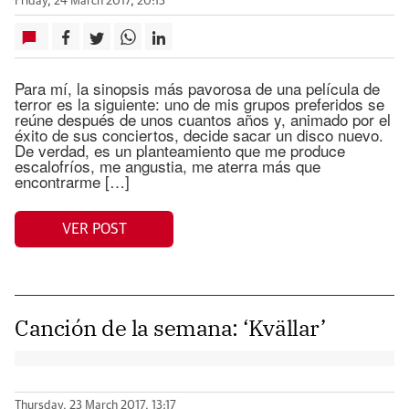
Friday, 24 March 2017, 20:13
Para mí, la sinopsis más pavorosa de una película de
terror es la siguiente: uno de mis grupos preferidos se
reúne después de unos cuantos años y, animado por el
éxito de sus conciertos, decide sacar un disco nuevo.
De verdad, es un planteamiento que me produce
escalofríos, me angustia, me aterra más que
encontrarme […]
VER POST
Canción de la semana: ‘Kvällar’
Thursday, 23 March 2017, 13:17