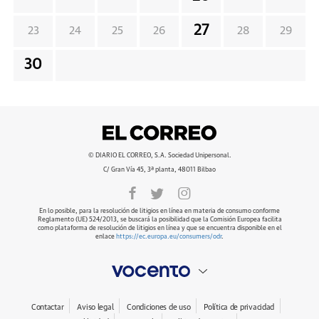
27
23
24
25
26
28
29
30
© DIARIO EL CORREO, S.A. Sociedad Unipersonal.
C/ Gran Vía 45, 3ª planta, 48011 Bilbao
En lo posible, para la resolución de litigios en línea en materia de consumo conforme
Reglamento (UE) 524/2013, se buscará la posibilidad que la Comisión Europea facilita
como plataforma de resolución de litigios en línea y que se encuentra disponible en el
enlace
https://ec.europa.eu/consumers/odr
.
Contactar
Aviso legal
Condiciones de uso
Política de privacidad