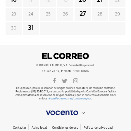
16
20
21
17
18
19
22
27
23
24
25
26
28
29
31
30
© DIARIO EL CORREO, S.A. Sociedad Unipersonal.
C/ Gran Vía 45, 3ª planta, 48011 Bilbao
En lo posible, para la resolución de litigios en línea en materia de consumo conforme
Reglamento (UE) 524/2013, se buscará la posibilidad que la Comisión Europea facilita
como plataforma de resolución de litigios en línea y que se encuentra disponible en el
enlace
https://ec.europa.eu/consumers/odr
.
Contactar
Aviso legal
Condiciones de uso
Política de privacidad