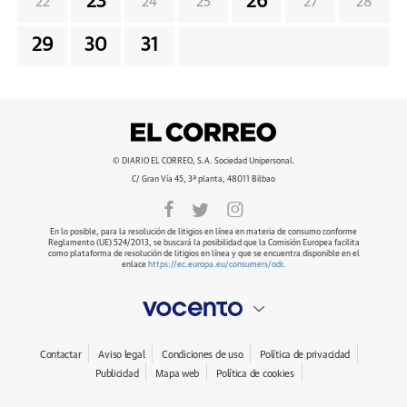
23
26
22
24
25
27
28
29
30
31
© DIARIO EL CORREO, S.A. Sociedad Unipersonal.
C/ Gran Vía 45, 3ª planta, 48011 Bilbao
En lo posible, para la resolución de litigios en línea en materia de consumo conforme
Reglamento (UE) 524/2013, se buscará la posibilidad que la Comisión Europea facilita
como plataforma de resolución de litigios en línea y que se encuentra disponible en el
enlace
https://ec.europa.eu/consumers/odr
.
Contactar
Aviso legal
Condiciones de uso
Política de privacidad
Publicidad
Mapa web
Política de cookies