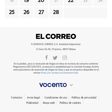
19
20
22
18
21
23
24
25
26
27
28
© DIARIO EL CORREO, S.A. Sociedad Unipersonal.
C/ Gran Vía 45, 3ª planta, 48011 Bilbao
En lo posible, para la resolución de litigios en línea en materia de consumo conforme
Reglamento (UE) 524/2013, se buscará la posibilidad que la Comisión Europea facilita
como plataforma de resolución de litigios en línea y que se encuentra disponible en el
enlace
https://ec.europa.eu/consumers/odr
.
Contactar
Aviso legal
Condiciones de uso
Política de privacidad
Publicidad
Mapa web
Política de cookies