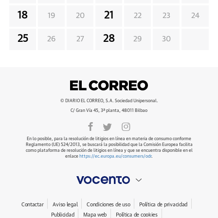
18
21
19
20
22
23
24
25
28
26
27
29
30
© DIARIO EL CORREO, S.A. Sociedad Unipersonal.
C/ Gran Vía 45, 3ª planta, 48011 Bilbao
En lo posible, para la resolución de litigios en línea en materia de consumo conforme
Reglamento (UE) 524/2013, se buscará la posibilidad que la Comisión Europea facilita
como plataforma de resolución de litigios en línea y que se encuentra disponible en el
enlace
https://ec.europa.eu/consumers/odr
.
Contactar
Aviso legal
Condiciones de uso
Política de privacidad
Publicidad
Mapa web
Política de cookies