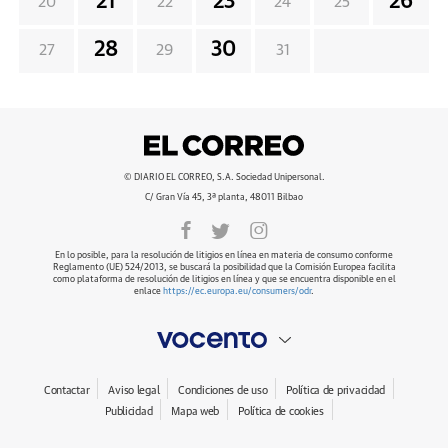
21
23
26
20
22
24
25
28
30
27
29
31
© DIARIO EL CORREO, S.A. Sociedad Unipersonal.
C/ Gran Vía 45, 3ª planta, 48011 Bilbao
En lo posible, para la resolución de litigios en línea en materia de consumo conforme
Reglamento (UE) 524/2013, se buscará la posibilidad que la Comisión Europea facilita
como plataforma de resolución de litigios en línea y que se encuentra disponible en el
enlace
https://ec.europa.eu/consumers/odr
.
Contactar
Aviso legal
Condiciones de uso
Política de privacidad
Publicidad
Mapa web
Política de cookies