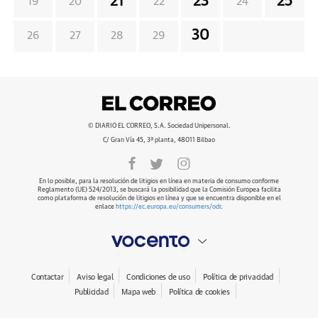
21
23
25
19
20
22
24
30
26
27
28
29
© DIARIO EL CORREO, S.A. Sociedad Unipersonal.
C/ Gran Vía 45, 3ª planta, 48011 Bilbao
En lo posible, para la resolución de litigios en línea en materia de consumo conforme
Reglamento (UE) 524/2013, se buscará la posibilidad que la Comisión Europea facilita
como plataforma de resolución de litigios en línea y que se encuentra disponible en el
enlace
https://ec.europa.eu/consumers/odr
.
Contactar
Aviso legal
Condiciones de uso
Política de privacidad
Publicidad
Mapa web
Política de cookies