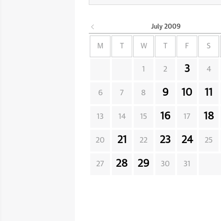
July
2009
M
T
W
T
F
S
3
1
2
4
9
10
11
6
7
8
16
18
13
14
15
17
21
23
24
20
22
25
28
29
27
30
31