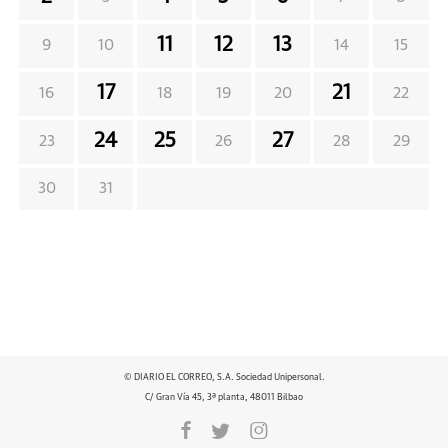
11
12
13
9
10
14
15
17
21
16
18
19
20
22
24
25
27
23
26
28
29
30
31
© DIARIO EL CORREO, S.A. Sociedad Unipersonal.
C/ Gran Vía 45, 3ª planta, 48011 Bilbao