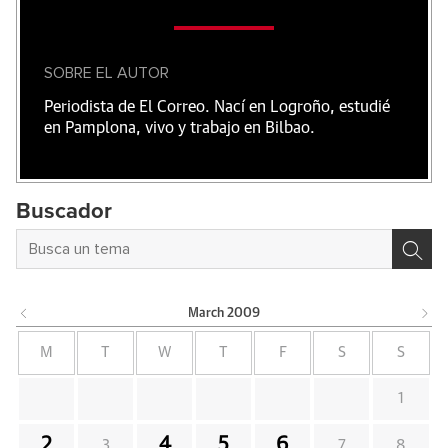
SOBRE EL AUTOR
Periodista de El Correo. Nací en Logroño, estudié
en Pamplona, vivo y trabajo en Bilbao.
Buscador
March
2009
M
T
W
T
F
S
S
1
2
4
5
6
3
7
8