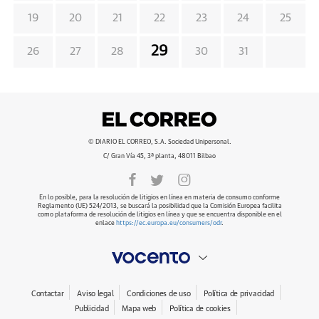
19
20
21
22
23
24
25
29
26
27
28
30
31
© DIARIO EL CORREO, S.A. Sociedad Unipersonal.
C/ Gran Vía 45, 3ª planta, 48011 Bilbao
En lo posible, para la resolución de litigios en línea en materia de consumo conforme
Reglamento (UE) 524/2013, se buscará la posibilidad que la Comisión Europea facilita
como plataforma de resolución de litigios en línea y que se encuentra disponible en el
enlace
https://ec.europa.eu/consumers/odr
.
Contactar
Aviso legal
Condiciones de uso
Política de privacidad
Publicidad
Mapa web
Política de cookies