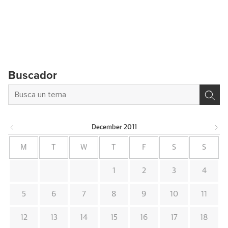
Buscador
December
2011
M
T
W
T
F
S
S
1
2
3
4
5
6
7
8
9
10
11
12
13
14
15
16
17
18