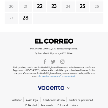
22
23
25
20
21
24
26
28
27
© DIARIO EL CORREO, S.A. Sociedad Unipersonal.
C/ Gran Vía 45, 3ª planta, 48011 Bilbao
En lo posible, para la resolución de litigios en línea en materia de consumo conforme
Reglamento (UE) 524/2013, se buscará la posibilidad que la Comisión Europea facilita
como plataforma de resolución de litigios en línea y que se encuentra disponible en el
enlace
https://ec.europa.eu/consumers/odr
.
Contactar
Aviso legal
Condiciones de uso
Política de privacidad
Publicidad
Mapa web
Política de cookies