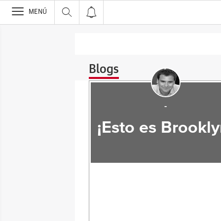
>
MENÚ
Blogs
-
¡Esto es Brookly