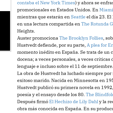
contaba el New York Times
) y ahora se enf
promocionales en Estados Unidos. En
Miam
mientras que estarán en
Seattle
el día 23. El
en una lectura compartida en
The Rotunda G
Heights.
Auster promociona
The Brooklyn Follies
, so
Hustvedt defiende, por su parte,
A plea for E
momento inédito en España. Se trata de un 
docena; a veces personales, a veces críticas d
lenguaje e incluso sobre el 11 de septiembre
La obra de Hustvedt ha luchado siempre por 
exitoso marido. Nacida en Minnesotta en 19
Hustvedt publicó su primera novela en 1992,
poesía y el ensayo desde los 80.
The Blindfol
Después firmó
El Hechizo de Lily Dahl
y la r
obra más conocida en España. En su producci