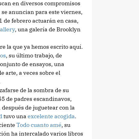
rascan en diversos compromisos
i
se anuncian para este viernes,
 1 de febrero actuarán en casa,
allery
, una galería de Brooklyn
bre la que ya hemos escrito aquí.
ros
, su último trabajo, de
conjunto de ensayos, una
e arte, a veces sobre el
.
zafarse de la sombra de su
55 de padres escandinavos,
 después de juguetear con la
d
tuvo una
excelente acogida
.
eciente
Todo cuanto amé
, su
ón ha intercalado varios libros