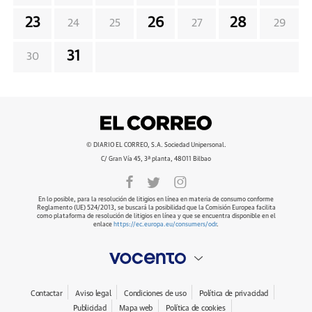
23
26
28
24
25
27
29
31
30
© DIARIO EL CORREO, S.A. Sociedad Unipersonal.
C/ Gran Vía 45, 3ª planta, 48011 Bilbao
En lo posible, para la resolución de litigios en línea en materia de consumo conforme
Reglamento (UE) 524/2013, se buscará la posibilidad que la Comisión Europea facilita
como plataforma de resolución de litigios en línea y que se encuentra disponible en el
enlace
https://ec.europa.eu/consumers/odr
.
Contactar
Aviso legal
Condiciones de uso
Política de privacidad
Publicidad
Mapa web
Política de cookies