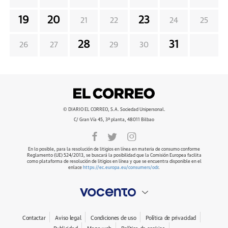
19
20
23
21
22
24
25
28
31
26
27
29
30
© DIARIO EL CORREO, S.A. Sociedad Unipersonal.
C/ Gran Vía 45, 3ª planta, 48011 Bilbao
En lo posible, para la resolución de litigios en línea en materia de consumo conforme
Reglamento (UE) 524/2013, se buscará la posibilidad que la Comisión Europea facilita
como plataforma de resolución de litigios en línea y que se encuentra disponible en el
enlace
https://ec.europa.eu/consumers/odr
.
Contactar
Aviso legal
Condiciones de uso
Política de privacidad