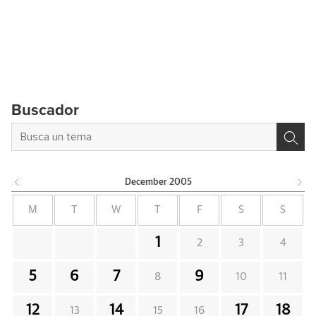
Buscador
December
2005
M
T
W
T
F
S
S
1
2
3
4
5
6
7
9
8
10
11
12
14
17
18
13
15
16