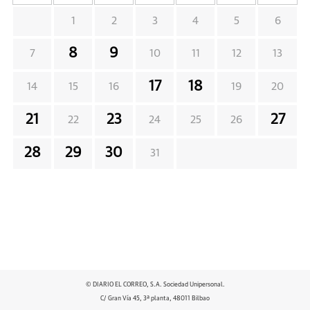
1
2
3
4
5
6
8
9
7
10
11
12
13
17
18
14
15
16
19
20
21
23
27
22
24
25
26
28
29
30
31
© DIARIO EL CORREO, S.A. Sociedad Unipersonal.
C/ Gran Vía 45, 3ª planta, 48011 Bilbao