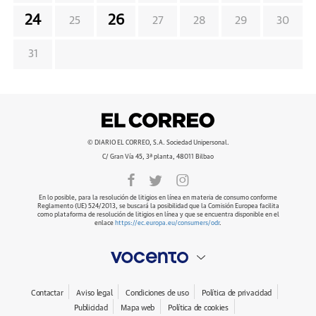
24
26
25
27
28
29
30
31
© DIARIO EL CORREO, S.A. Sociedad Unipersonal.
C/ Gran Vía 45, 3ª planta, 48011 Bilbao
En lo posible, para la resolución de litigios en línea en materia de consumo conforme
Reglamento (UE) 524/2013, se buscará la posibilidad que la Comisión Europea facilita
como plataforma de resolución de litigios en línea y que se encuentra disponible en el
enlace
https://ec.europa.eu/consumers/odr
.
Contactar
Aviso legal
Condiciones de uso
Política de privacidad
Publicidad
Mapa web
Política de cookies