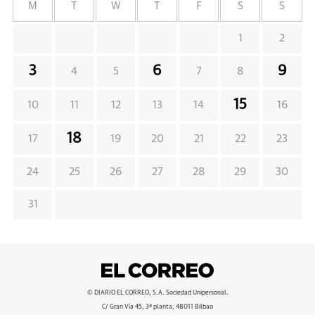
M
T
W
T
F
S
S
1
2
3
6
9
4
5
7
8
15
10
11
12
13
14
16
18
17
19
20
21
22
23
24
25
26
27
28
29
30
31
© DIARIO EL CORREO, S.A. Sociedad Unipersonal.
C/ Gran Vía 45, 3ª planta, 48011 Bilbao