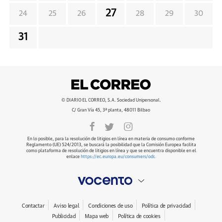
27
24
25
26
28
29
30
31
© DIARIO EL CORREO, S.A. Sociedad Unipersonal.
C/ Gran Vía 45, 3ª planta, 48011 Bilbao
En lo posible, para la resolución de litigios en línea en materia de consumo conforme
Reglamento (UE) 524/2013, se buscará la posibilidad que la Comisión Europea facilita
como plataforma de resolución de litigios en línea y que se encuentra disponible en el
enlace
https://ec.europa.eu/consumers/odr
.
Contactar
Aviso legal
Condiciones de uso
Política de privacidad
Publicidad
Mapa web
Política de cookies