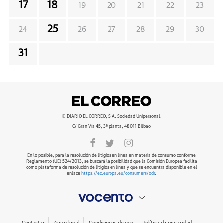
17
18
19
20
21
22
23
25
24
26
27
28
29
30
31
© DIARIO EL CORREO, S.A. Sociedad Unipersonal.
C/ Gran Vía 45, 3ª planta, 48011 Bilbao
En lo posible, para la resolución de litigios en línea en materia de consumo conforme
Reglamento (UE) 524/2013, se buscará la posibilidad que la Comisión Europea facilita
como plataforma de resolución de litigios en línea y que se encuentra disponible en el
enlace
https://ec.europa.eu/consumers/odr
.
Contactar
Aviso legal
Condiciones de uso
Política de privacidad