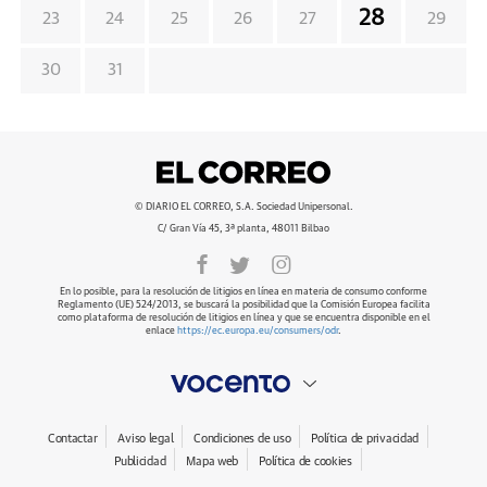
28
23
24
25
26
27
29
30
31
© DIARIO EL CORREO, S.A. Sociedad Unipersonal.
C/ Gran Vía 45, 3ª planta, 48011 Bilbao
En lo posible, para la resolución de litigios en línea en materia de consumo conforme
Reglamento (UE) 524/2013, se buscará la posibilidad que la Comisión Europea facilita
como plataforma de resolución de litigios en línea y que se encuentra disponible en el
enlace
https://ec.europa.eu/consumers/odr
.
Contactar
Aviso legal
Condiciones de uso
Política de privacidad
Publicidad
Mapa web
Política de cookies