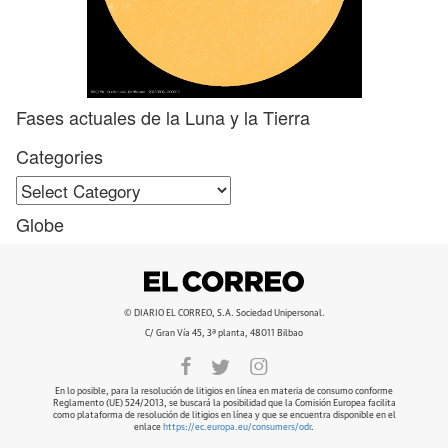
Fases actuales de la Luna y la Tierra
Categories
Categories
Globe
© DIARIO EL CORREO, S.A. Sociedad Unipersonal.
C/ Gran Vía 45, 3ª planta, 48011 Bilbao
En lo posible, para la resolución de litigios en línea en materia de consumo conforme
Reglamento (UE) 524/2013, se buscará la posibilidad que la Comisión Europea facilita
como plataforma de resolución de litigios en línea y que se encuentra disponible en el
enlace
https://ec.europa.eu/consumers/odr
.