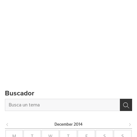
Buscador
December
2014
M
T
W
T
F
S
S