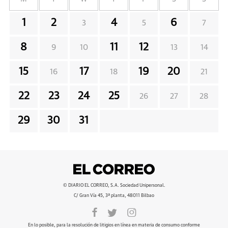
1
2
4
6
3
5
7
8
11
12
9
10
13
14
15
17
19
20
16
18
21
22
23
24
25
26
27
28
29
30
31
© DIARIO EL CORREO, S.A. Sociedad Unipersonal.
C/ Gran Vía 45, 3ª planta, 48011 Bilbao
En lo posible, para la resolución de litigios en línea en materia de consumo conforme