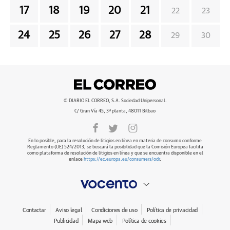
17
18
19
20
21
22
23
24
25
26
27
28
29
30
© DIARIO EL CORREO, S.A. Sociedad Unipersonal.
C/ Gran Vía 45, 3ª planta, 48011 Bilbao
En lo posible, para la resolución de litigios en línea en materia de consumo conforme
Reglamento (UE) 524/2013, se buscará la posibilidad que la Comisión Europea facilita
como plataforma de resolución de litigios en línea y que se encuentra disponible en el
enlace
https://ec.europa.eu/consumers/odr
.
Contactar
Aviso legal
Condiciones de uso
Política de privacidad
Publicidad
Mapa web
Política de cookies