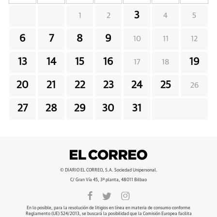
3
1
2
4
5
6
7
8
9
10
11
12
13
14
15
16
19
17
18
20
21
22
23
24
25
26
27
28
29
30
31
© DIARIO EL CORREO, S.A. Sociedad Unipersonal.
C/ Gran Vía 45, 3ª planta, 48011 Bilbao
En lo posible, para la resolución de litigios en línea en materia de consumo conforme
Reglamento (UE) 524/2013, se buscará la posibilidad que la Comisión Europea facilita