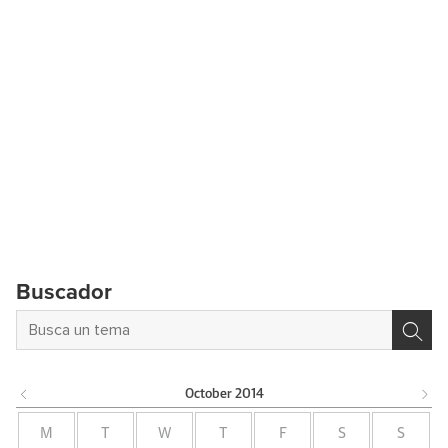
Buscador
October
2014
M
T
W
T
F
S
S