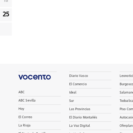
18
25
Diario Vasco
Leonotic
El Comercio
Burgosc
ABC
Ideal
Salaman
ABC Sevilla
Sur
Todoalic
Hoy
Las Provincias
Piso Com
El Correo
El Diario Montañés
Autocasi
La Rioja
La Voz Digital
Oferplan