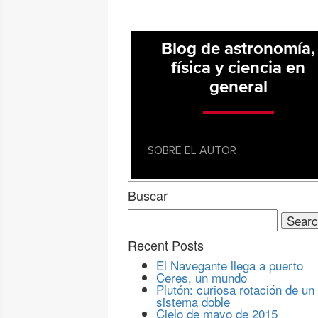
Blog de astronomía,
física y ciencia en
general
SOBRE EL AUTOR
Buscar
Search
for:
Recent Posts
El Navegante llega a puerto
Ceres, un mundo
Plutón: curiosa rotación de un
sistema doble
Cielo de mayo de 2015