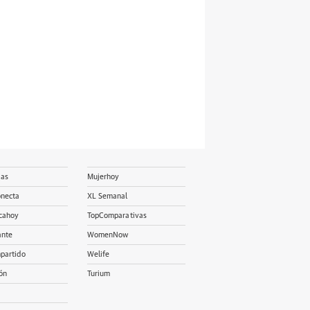
ias
Mujerhoy
onecta
XL Semanal
cahoy
TopComparativas
ante
WomenNow
partido
Welife
ón
Turium