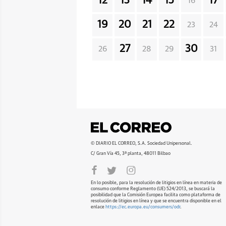
12
13
14
15
17
16
19
20
21
22
23
24
27
30
26
28
29
31
© DIARIO EL CORREO, S.A. Sociedad Unipersonal.
C/ Gran Vía 45, 3ª planta, 48011 Bilbao
En lo posible, para la resolución de litigios en línea en materia de
consumo conforme Reglamento (UE) 524/2013, se buscará la
posibilidad que la Comisión Europea facilita como plataforma de
resolución de litigios en línea y que se encuentra disponible en el
enlace
https://ec.europa.eu/consumers/odr
.