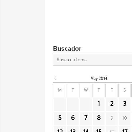
Buscador
May
2014
M
T
W
T
F
S
1
2
3
5
6
7
8
9
10