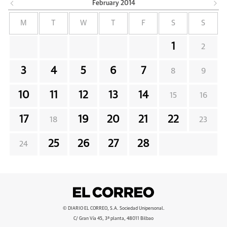
February
2014
M
T
W
T
F
S
S
1
2
3
4
5
6
7
8
9
10
11
12
13
14
15
16
17
19
20
21
22
18
23
25
26
27
28
24
© DIARIO EL CORREO, S.A. Sociedad Unipersonal.
C/ Gran Vía 45, 3ª planta, 48011 Bilbao