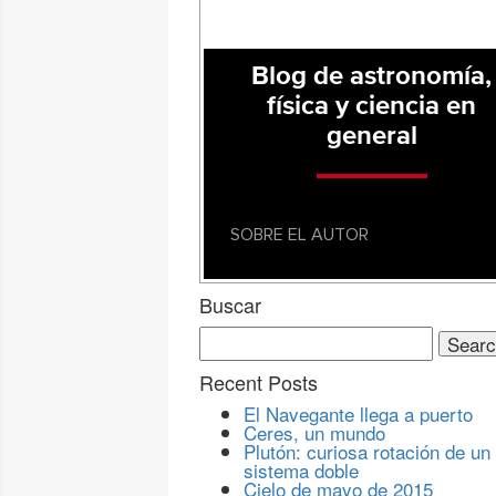
Blog de astronomía,
física y ciencia en
general
SOBRE EL AUTOR
Buscar
Search
for:
Recent Posts
El Navegante llega a puerto
Ceres, un mundo
Plutón: curiosa rotación de un
sistema doble
Cielo de mayo de 2015