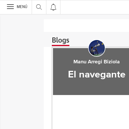
>
MENÚ
Blogs
Manu Arregi Biziola
El navegante