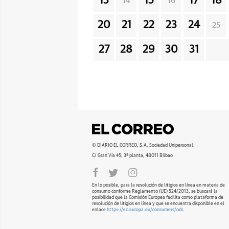
13
15
17
18
14
16
20
21
22
23
24
25
27
28
29
30
31
© DIARIO EL CORREO, S.A. Sociedad Unipersonal.
C/ Gran Vía 45, 3ª planta, 48011 Bilbao
En lo posible, para la resolución de litigios en línea en materia de
consumo conforme Reglamento (UE) 524/2013, se buscará la
posibilidad que la Comisión Europea facilita como plataforma de
resolución de litigios en línea y que se encuentra disponible en el
enlace
https://ec.europa.eu/consumers/odr
.