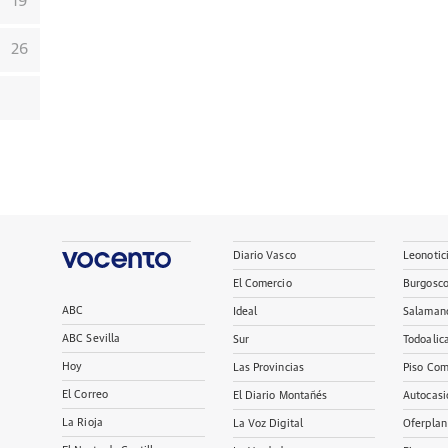
19
26
Diario Vasco
Leonotic
El Comercio
Burgosc
ABC
Ideal
Salaman
ABC Sevilla
Sur
Todoalic
Hoy
Las Provincias
Piso Com
El Correo
El Diario Montañés
Autocasi
La Rioja
La Voz Digital
Oferplan