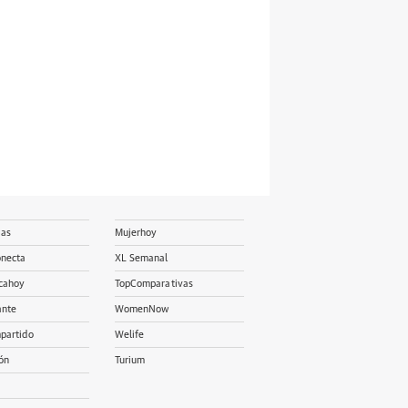
ias
Mujerhoy
onecta
XL Semanal
cahoy
TopComparativas
ante
WomenNow
partido
Welife
ón
Turium