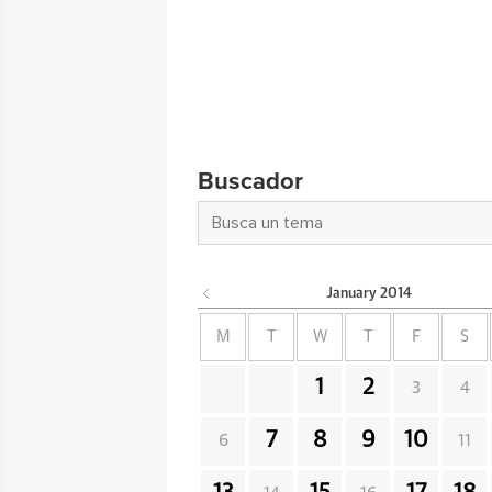
Buscador
January
2014
M
T
W
T
F
S
1
2
3
4
7
8
9
10
6
11