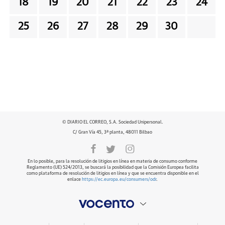
18
19
20
21
22
23
24
25
26
27
28
29
30
© DIARIO EL CORREO, S.A. Sociedad Unipersonal.
C/ Gran Vía 45, 3ª planta, 48011 Bilbao
En lo posible, para la resolución de litigios en línea en materia de consumo conforme
Reglamento (UE) 524/2013, se buscará la posibilidad que la Comisión Europea facilita
como plataforma de resolución de litigios en línea y que se encuentra disponible en el
enlace
https://ec.europa.eu/consumers/odr
.