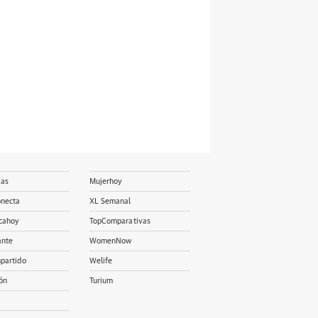
ias
Mujerhoy
onecta
XL Semanal
cahoy
TopComparativas
ante
WomenNow
partido
Welife
ón
Turium