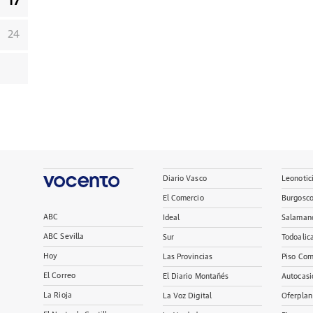
17
24
Diario Vasco
Leonotic
El Comercio
Burgosc
ABC
Ideal
Salaman
ABC Sevilla
Sur
Todoalic
Hoy
Las Provincias
Piso Com
El Correo
El Diario Montañés
Autocasi
La Rioja
La Voz Digital
Oferplan