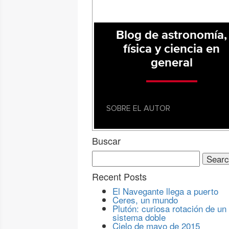
Blog de astronomía,
física y ciencia en
general
SOBRE EL AUTOR
Buscar
Search
for:
Recent Posts
El Navegante llega a puerto
Ceres, un mundo
Plutón: curiosa rotación de un
sistema doble
Cielo de mayo de 2015