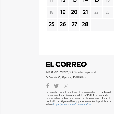
11
12
13
14
15
16
19
20
21
18
22
23
25
26
27
28
© DIARIO EL CORREO, S.A. Sociedad Unipersonal.
C/ Gran Vía 45, 3ª planta, 48011 Bilbao
En lo posible, para la resolución de litigios en línea en materia de
consumo conforme Reglamento (UE) 524/2013, se buscará la
posibilidad que la Comisión Europea facilita como plataforma de
resolución de litigios en línea y que se encuentra disponible en el
enlace
https://ec.europa.eu/consumers/odr
.