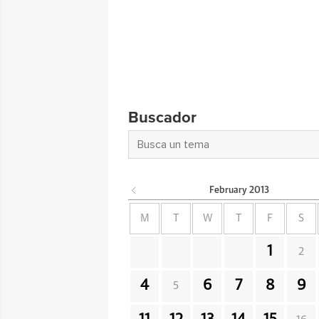
Buscador
February
2013
M
T
W
T
F
S
1
2
4
6
7
8
9
5