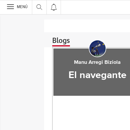
>
MENÚ
Blogs
Manu Arregi Biziola
El navegante