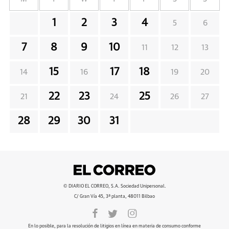
1
2
3
4
5
6
7
8
9
10
11
12
13
15
17
18
14
16
19
20
22
23
25
21
24
26
27
28
29
30
31
© DIARIO EL CORREO, S.A. Sociedad Unipersonal.
C/ Gran Vía 45, 3ª planta, 48011 Bilbao
En lo posible, para la resolución de litigios en línea en materia de consumo conforme