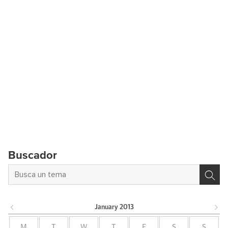
Buscador
January
2013
M
T
W
T
F
S
S