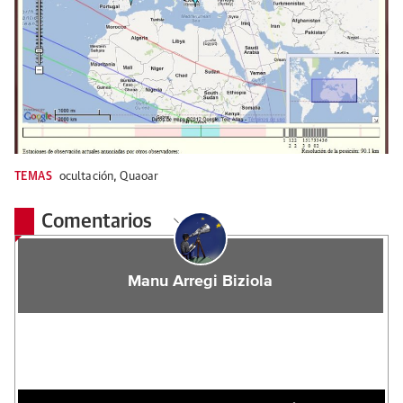
TEMAS
ocultación
,
Quaoar
Comentarios
Manu Arregi Biziola