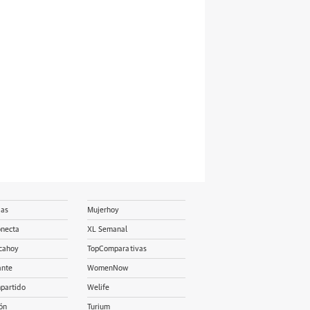
ias
Mujerhoy
onecta
XL Semanal
cahoy
TopComparativas
ante
WomenNow
partido
Welife
ón
Turium