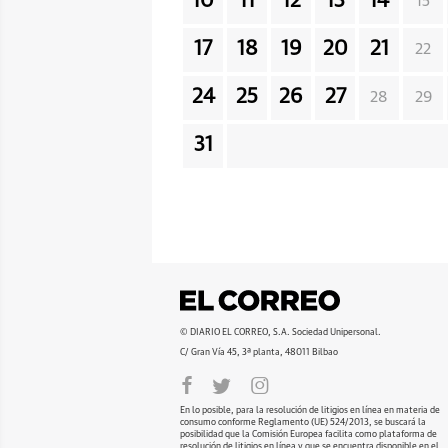
10
11
12
13
14
15
17
18
19
20
21
22
24
25
26
27
28
29
31
© DIARIO EL CORREO, S.A. Sociedad Unipersonal.
C/ Gran Vía 45, 3ª planta, 48011 Bilbao
En lo posible, para la resolución de litigios en línea en materia de
consumo conforme Reglamento (UE) 524/2013, se buscará la
posibilidad que la Comisión Europea facilita como plataforma de
resolución de litigios en línea y que se encuentra disponible en el