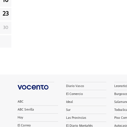
16
23
30
Diario Vasco
Leonotic
El Comercio
Burgosc
ABC
Ideal
Salaman
ABC Sevilla
Sur
Todoalic
Hoy
Las Provincias
Piso Com
El Correo
El Diario Montañés
Autocasi