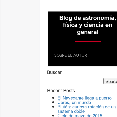
Blog de astronomía,
física y ciencia en
general
SOBRE EL AUTOR
Buscar
Search
for:
Recent Posts
El Navegante llega a puerto
Ceres, un mundo
Plutón: curiosa rotación de un
sistema doble
Cielo de mayo de 2015