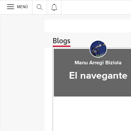
>
MENÚ
Blogs
Manu Arregi Biziola
El navegante