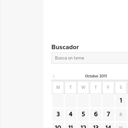
Buscador
October
2011
M
T
W
T
F
S
1
3
4
5
6
7
8