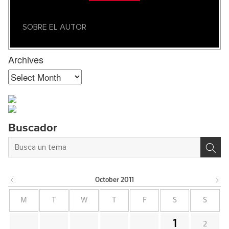
SOBRE EL AUTOR
Archives
Archives
Buscador
October
2011
M
T
W
T
F
S
S
1
2