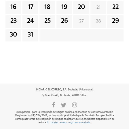
16
17
18
19
20
22
21
23
24
25
26
29
27
28
30
31
© DIARIO EL CORREO, S.A. Sociedad Unipersonal.
C/ Gran Vía 45, 3ª planta, 48011 Bilbao
En lo posible, para la resolución de litigios en línea en materia de consumo conforme
Reglamento (UE) 524/2013, se buscará la posibilidad que la Comisión Europea facilita
como plataforma de resolución de litigios en línea y que se encuentra disponible en el
enlace
https://ec.europa.eu/consumers/odr
.