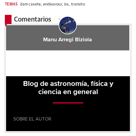
TEMAS
dani caxete
,
endeavour
,
iss
,
transito
Comentarios
Manu Arregi Biziola
Blog de astronomía, física y
ciencia en general
SOBRE EL AUTOR