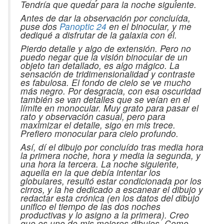
Tendría que quedar para la noche siguiente.
Antes de dar la observación por concluída,
puse dos
Panoptic 24
en el binocular, y me
dediqué a disfrutar de la galaxia con él.
Pierdo detalle y algo de extensión. Pero no
puedo negar que la visión binocular de un
objeto tan detallado, es algo mágico. La
sensación de tridimensionalidad y contraste
es fabulosa. El fondo de cielo se ve mucho
más negro. Por desgracia, con esa oscuridad
también se van detalles que se veían en el
límite en monocular. Muy grato para pasar el
rato y observación casual, pero para
maximizar el detalle, sigo en mis trece.
Prefiero monocular para cielo profundo.
Así, dí el dibujo por concluído tras media hora
la primera noche, hora y media la segunda, y
una hora la tercera. La noche siguiente,
aquella en la que debía intentar los
globulares, resultó estar condicionada por los
cirros, y la he dedicado a escanear el dibujo y
redactar esta crónica (en los datos del dibujo
unifico el tiempo de las dos noches
productivas y lo asigno a la primera). Creo
que es uno de mis mejores dibujos. Como