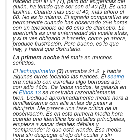
hacerlo con el 61
(1)
, pero por exigencias del
guión, ha tenido que ser con el 40
(2)
. Es una
lástima. Cuanto más uso el 40, más añoro el
60. No es lo mismo. El agravio comparativo es
permanente cuando has observado 256 horas
con un telescopio de 60 cms de diámetro. La
aperturitis es una enfermedad sin vuelta atrás,
y si te ves obligado a hacerlo, como yo ahora,
produce frustración. Pero bueno, es lo que
hay, y habrá que disfrutarlo.
La primera noche
fué mala en muchos
sentidos.
El
lechuguímetro
(3)
marcaba 21.2, y había
algunos cirros tocando las narices. El
seeing
era nefasto con estrellas algo borrosas aún
con sólo 160x. De todos modos, la galaxia en
el
Ethos 13
se mostraba razonablemente
bien. Dediqué aproximadamente media hora a
familiarizarme con ella antes de pasar a
dibujarla. Me parece una fase crítica de la
observación. Es en esta primera media hora
cuando uno identifica los detalles principales,
empieza a sacar detalles débiles y
“comprende” lo que está viendo. Esa media
hora sin despegar el ojo del ocular y sin
linternas es la más importante a mi juicio.