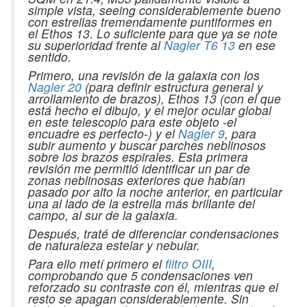
simple vista, seeing considerablemente bueno
con estrellas tremendamente puntiformes en
el Ethos 13. Lo suficiente para que ya se note
su superioridad frente al
Nagler T6 13
en ese
sentido.
Primero, una revisión de la galaxia con los
Nagler 20
(para definir estructura general y
arrollamiento de brazos), Ethos 13 (con el que
está hecho el dibujo, y el mejor ocular global
en este telescopio para este objeto -el
encuadre es perfecto-) y el
Nagler 9
, para
subir aumento y buscar parches neblinosos
sobre los brazos espirales. Esta primera
revisión me permitió identificar un par de
zonas neblinosas exteriores que habían
pasado por alto la noche anterior, en particular
una al lado de la estrella más brillante del
campo, al sur de la galaxia.
Después, traté de diferenciar condensaciones
de naturaleza estelar y nebular.
Para ello metí primero el
filtro OIII
,
comprobando que 5 condensaciones ven
reforzado su contraste con él, mientras que el
resto se apagan considerablemente. Sin