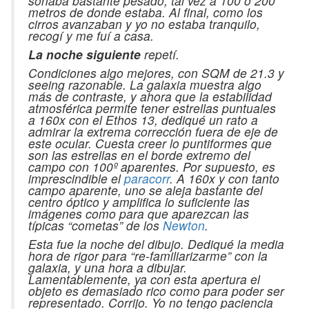
sonaba bastante pesado, tal vez a 100 ó 200
metros de donde estaba. Al final, como los
cirros avanzaban y yo no estaba tranquilo,
recogí y me fuí a casa.
La noche siguiente
repetí.
Condiciones algo mejores, con SQM de 21.3 y
seeing razonable. La galaxia muestra algo
más de contraste, y ahora que la estabilidad
atmosférica permite tener estrellas puntuales
a 160x con el Ethos 13, dediqué un rato a
admirar la extrema corrección fuera de eje de
este ocular. Cuesta creer lo puntiformes que
son las estrellas en el borde extremo del
campo con 100º aparentes. Por supuesto, es
imprescindible el
paracorr
. A 160x y con tanto
campo aparente, uno se aleja bastante del
centro óptico y amplifica lo suficiente las
imágenes como para que aparezcan las
típicas “cometas” de los
Newton
.
Esta fue la noche del dibujo. Dediqué la media
hora de rigor para “re-familiarizarme” con la
galaxia, y una hora a dibujar.
Lamentablemente, ya con esta apertura el
objeto es demasiado rico como para poder ser
representado. Corrijo. Yo no tengo paciencia