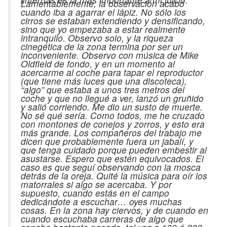
Lamentablemente, la observación acabó
cuando iba a agarrar el lápiz. No sólo los
cirros se estaban extendiendo y densificando,
sino que yo empezaba a estar realmente
intranquilo. Observo solo, y la riqueza
cinegética de la zona termina por ser un
inconveniente. Observo con música de Mike
Oldfield de fondo, y en un momento al
acercarme al coche para tapar el reproductor
(que tiene más luces que una discoteca),
“algo” que estaba a unos tres metros del
coche y que no llegué a ver, lanzó un gruñido
y salió corriendo. Me dio un susto de muerte.
No sé qué sería. Como todos, me he cruzado
con montones de conejos y zorros, y esto era
más grande. Los compañeros del trabajo me
dicen que probablemente fuera un jabalí, y
que tenga cuidado porque pueden embestir al
asustarse. Espero que estén equivocados. El
caso es que seguí observando con la mosca
detrás de la oreja. Quité la música para oír los
matorrales si algo se acercaba. Y por
supuesto, cuando estás en el campo
dedicándote a escuchar… oyes muchas
cosas. En la zona hay ciervos, y de cuando en
cuando escuchaba carreras de algo que