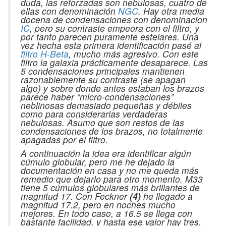
duda, las reforzadas son nebulosas, cuatro de
ellas con denominación
NGC
. Hay otra media
docena de condensaciones con denominacion
IC
, pero su contraste empeora con el filtro, y
por tanto parecen puramente estelares. Una
vez hecha esta primera identificación pasé al
filtro H-Beta
, mucho más agresivo. Con este
filtro la galaxia prácticamente desaparece. Las
5 condensaciones principales mantienen
razonablemente su contraste (se apagan
algo) y sobre donde antes estaban los brazos
parece haber “micro-condensaciones”
neblinosas demasiado pequeñas y débiles
como para considerarlas verdaderas
nebulosas. Asumo que son restos de las
condensaciones de los brazos, no totalmente
apagadas por el filtro.
A continuación la idea era identificar algún
cúmulo globular, pero me he dejado la
documentación en casa y no me queda más
remedio que dejarlo para otro momento. M33
tiene 5 cúmulos globulares más brillantes de
magnitud 17. Con Feckner
(4)
he llegado a
magnitud 17.2, pero en noches mucho
mejores. En todo caso, a 16.5 se llega con
bastante facilidad, y hasta ese valor hay tres.