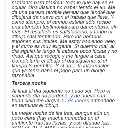
ni talento para plasmar todo lo que hay en el
ocular. Una lástima no haber tenido el 60. Me
da una pereza terrible pensar que tendré que
dibujarla de nuevo con el trabajo que lleva. Y
como siempre, el campo estelar sólo recibe
una atención testimonial para dar contexto, sin
más. El resultado es satisfactorio, y tengo el
dibujo casi terminado. Pero los horarios
imponen sus límites. Me estoy haciendo viejo,
y el curro es muy exigente. Si duermo mal, al
día siguiente tengo la cabeza poco lúcida y no
rindo. Así que recogí, y me largué a casa.
Completaría el dibujo el día siguiente si el
tiempo lo permitía. Y si no… la información
que ya tenía daba el pego para un dibujo
razonable.
Tercera noche
Al final al día siguiente no pudo ser. Pero el
segundo día no perdoné, y de nuevo con
buen cielo me largué a
Los Ibores
empeñado
en terminar el dibujo.
La mejor noche de las tres, aunque aún un
poco clara (hay mucha humedad en el
ambiente tras las lluvias, y eso difunde luz).
SQM en 21.4, M33 pálidamente visible a