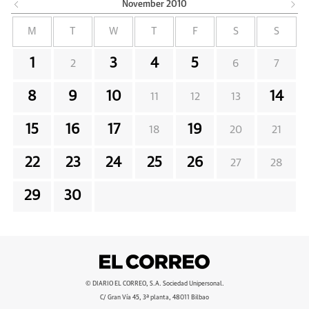
November
2010
M
T
W
T
F
S
S
1
3
4
5
2
6
7
8
9
10
14
11
12
13
15
16
17
19
18
20
21
22
23
24
25
26
27
28
29
30
© DIARIO EL CORREO, S.A. Sociedad Unipersonal.
C/ Gran Vía 45, 3ª planta, 48011 Bilbao