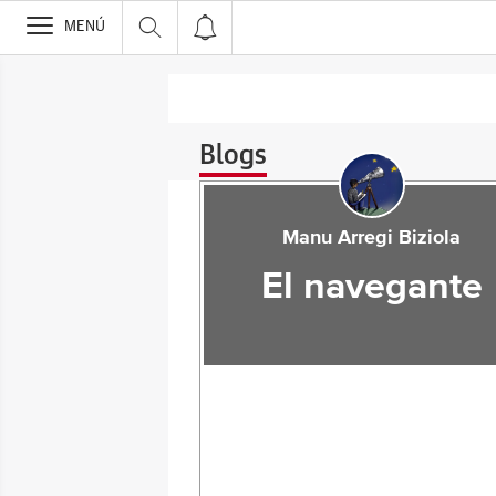
>
MENÚ
Blogs
Manu Arregi Biziola
El navegante