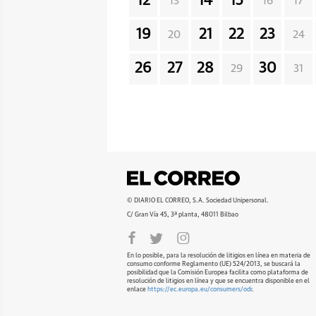
12
14
15
13
16
17
19
21
22
23
20
24
26
27
28
30
29
31
© DIARIO EL CORREO, S.A. Sociedad Unipersonal.
C/ Gran Vía 45, 3ª planta, 48011 Bilbao
En lo posible, para la resolución de litigios en línea en materia de
consumo conforme Reglamento (UE) 524/2013, se buscará la
posibilidad que la Comisión Europea facilita como plataforma de
resolución de litigios en línea y que se encuentra disponible en el
enlace
https://ec.europa.eu/consumers/odr
.