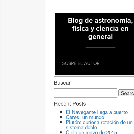
Blog de astronomía,
física y ciencia en
general
SOBRE EL AUTOR
Buscar
Search
for:
Recent Posts
El Navegante llega a puerto
Ceres, un mundo
Plutón: curiosa rotación de un
sistema doble
Cielo de mayo de 2015