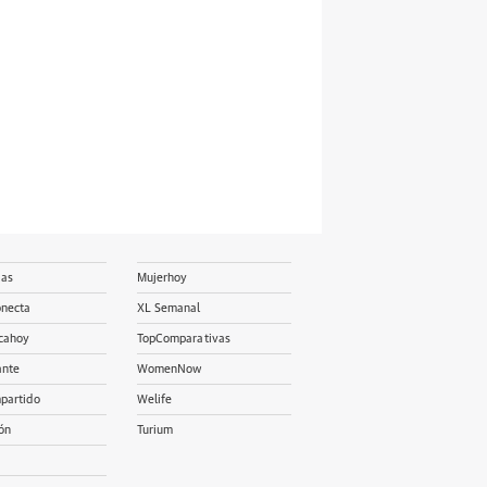
ias
Mujerhoy
onecta
XL Semanal
cahoy
TopComparativas
ante
WomenNow
partido
Welife
ón
Turium