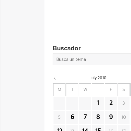
Buscador
July
2010
M
T
W
T
F
S
1
2
3
6
7
8
9
5
10