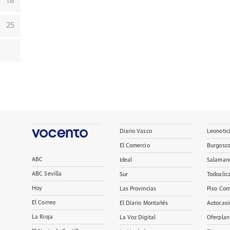
18
25
Diario Vasco
Leonotic
El Comercio
Burgosc
ABC
Ideal
Salaman
ABC Sevilla
Sur
Todoalic
Hoy
Las Provincias
Piso Com
El Correo
El Diario Montañés
Autocasi
La Rioja
La Voz Digital
Oferplan