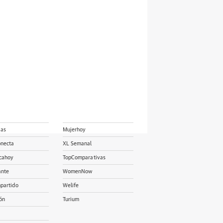
ias
Mujerhoy
onecta
XL Semanal
cahoy
TopComparativas
ante
WomenNow
partido
Welife
ón
Turium