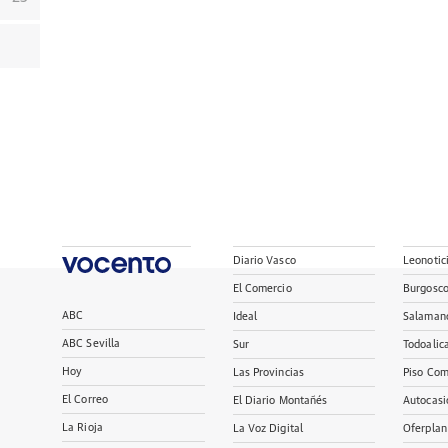
Diario Vasco
Leonotic
El Comercio
Burgosc
ABC
Ideal
Salaman
ABC Sevilla
Sur
Todoalic
Hoy
Las Provincias
Piso Com
El Correo
El Diario Montañés
Autocasi
La Rioja
La Voz Digital
Oferplan