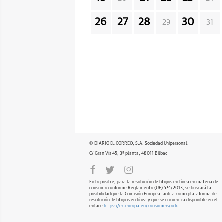
26
27
28
30
29
31
© DIARIO EL CORREO, S.A. Sociedad Unipersonal.
C/ Gran Vía 45, 3ª planta, 48011 Bilbao
En lo posible, para la resolución de litigios en línea en materia de
consumo conforme Reglamento (UE) 524/2013, se buscará la
posibilidad que la Comisión Europea facilita como plataforma de
resolución de litigios en línea y que se encuentra disponible en el
enlace
https://ec.europa.eu/consumers/odr
.