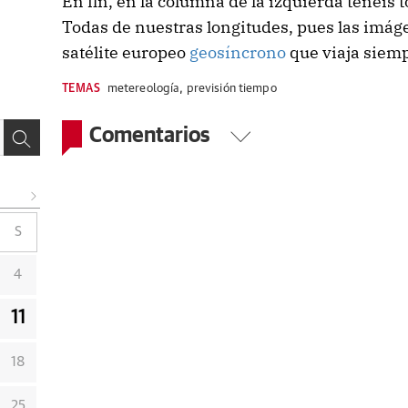
En fin, en la columna de la izquierda tenéis 
Todas de nuestras longitudes, pues las imág
satélite europeo
geosíncrono
que viaja siemp
TEMAS
metereología
,
previsión tiempo
Comentarios
S
4
11
18
25