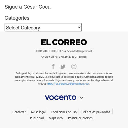
Sigue a César Coca
Categories
Categories
© DIARIO EL CORREO, S.A. Sociedad Unipersonal.
C/ Gran Vía 45, 3ª planta, 48011 Bilbao
En lo posible, para la resolución de litigios en línea en materia de consumo conforme
Reglamento (UE) 524/2013, se buscará la posibilidad que la Comisión Europea facilita
como plataforma de resolución de litigios en línea y que se encuentra disponible en el
enlace
https://ec.europa.eu/consumers/odr
.
Contactar
Aviso legal
Condiciones de uso
Política de privacidad
Publicidad
Mapa web
Política de cookies