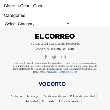
Sigue a César Coca
Categories
Categories
© DIARIO EL CORREO, S.A. Sociedad Unipersonal.
C/ Gran Vía 45, 3ª planta, 48011 Bilbao
En lo posible, para la resolución de litigios en línea en materia de consumo conforme
Reglamento (UE) 524/2013, se buscará la posibilidad que la Comisión Europea facilita
como plataforma de resolución de litigios en línea y que se encuentra disponible en el
enlace
https://ec.europa.eu/consumers/odr
.
Contactar
Aviso legal
Condiciones de uso
Política de privacidad
Publicidad
Mapa web
Política de cookies