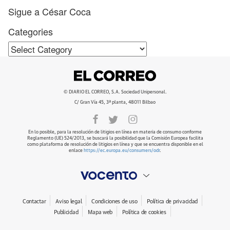
Sigue a César Coca
Categories
Categories
© DIARIO EL CORREO, S.A. Sociedad Unipersonal.
C/ Gran Vía 45, 3ª planta, 48011 Bilbao
En lo posible, para la resolución de litigios en línea en materia de consumo conforme
Reglamento (UE) 524/2013, se buscará la posibilidad que la Comisión Europea facilita
como plataforma de resolución de litigios en línea y que se encuentra disponible en el
enlace
https://ec.europa.eu/consumers/odr
.
Contactar
Aviso legal
Condiciones de uso
Política de privacidad
Publicidad
Mapa web
Política de cookies