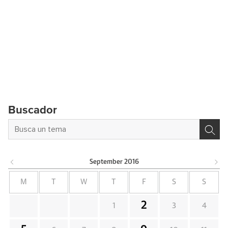
Buscador
September
2016
M
T
W
T
F
S
S
2
1
3
4