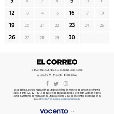
5
9
6
7
8
10
11
12
16
13
14
15
17
18
19
23
20
21
22
24
25
26
30
27
28
29
© DIARIO EL CORREO, S.A. Sociedad Unipersonal.
C/ Gran Vía 45, 3ª planta, 48011 Bilbao
En lo posible, para la resolución de litigios en línea en materia de consumo conforme
Reglamento (UE) 524/2013, se buscará la posibilidad que la Comisión Europea facilita
como plataforma de resolución de litigios en línea y que se encuentra disponible en el
enlace
https://ec.europa.eu/consumers/odr
.