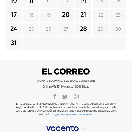
10
11
14
12
13
15
16
17
20
21
18
19
22
23
24
28
25
26
27
29
30
31
© DIARIO EL CORREO, S.A. Sociedad Unipersonal.
C/ Gran Vía 45, 3ª planta, 48011 Bilbao
En lo posible, para la resolución de litigios en línea en materia de consumo conforme
Reglamento (UE) 524/2013, se buscará la posibilidad que la Comisión Europea facilita
como plataforma de resolución de litigios en línea y que se encuentra disponible en el
enlace
https://ec.europa.eu/consumers/odr
.