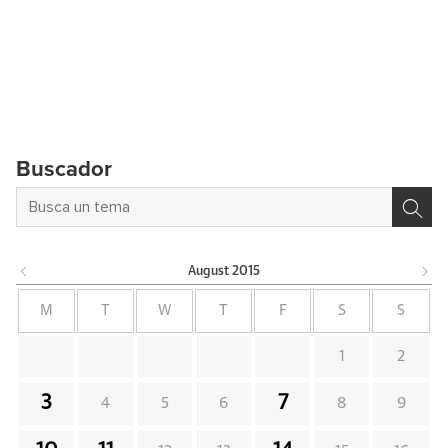
Buscador
August
2015
M
T
W
T
F
S
S
1
2
3
7
4
5
6
8
9