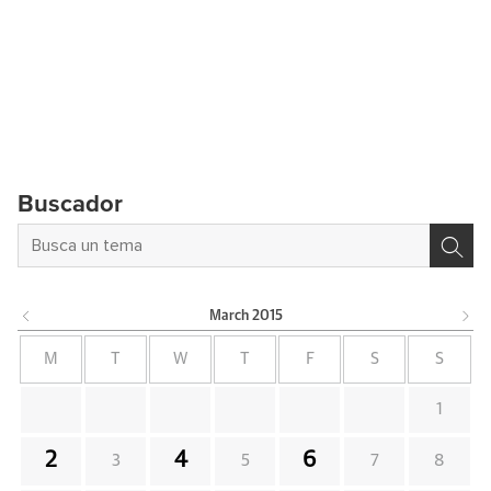
Buscador
March
2015
M
T
W
T
F
S
S
1
2
4
6
3
5
7
8