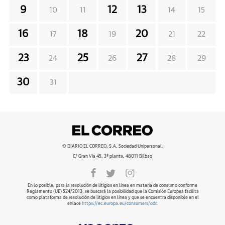
9
12
13
10
11
14
15
16
18
20
17
19
21
22
23
25
27
24
26
28
29
30
31
© DIARIO EL CORREO, S.A. Sociedad Unipersonal.
C/ Gran Vía 45, 3ª planta, 48011 Bilbao
En lo posible, para la resolución de litigios en línea en materia de consumo conforme
Reglamento (UE) 524/2013, se buscará la posibilidad que la Comisión Europea facilita
como plataforma de resolución de litigios en línea y que se encuentra disponible en el
enlace
https://ec.europa.eu/consumers/odr
.