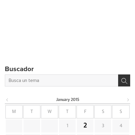
Buscador
January
2015
M
T
W
T
F
S
S
2
1
3
4