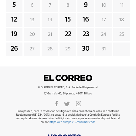
5
9
6
7
8
10
11
12
15
16
13
14
17
18
19
22
23
20
21
24
25
26
30
27
28
29
31
© DIARIO EL CORREO, S.A. Sociedad Unipersonal.
C/ Gran Vía 45, 3ª planta, 48011 Bilbao
En lo posible, para la resolución de litigios en línea en materia de consumo conforme
Reglamento (UE) 524/2013, se buscará la posibilidad que la Comisión Europea facilita
como plataforma de resolución de litigios en línea y que se encuentra disponible en el
enlace
https://ec.europa.eu/consumers/odr
.