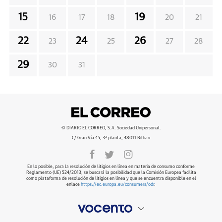
15
19
16
17
18
20
21
22
24
26
23
25
27
28
29
30
31
© DIARIO EL CORREO, S.A. Sociedad Unipersonal.
C/ Gran Vía 45, 3ª planta, 48011 Bilbao
En lo posible, para la resolución de litigios en línea en materia de consumo conforme
Reglamento (UE) 524/2013, se buscará la posibilidad que la Comisión Europea facilita
como plataforma de resolución de litigios en línea y que se encuentra disponible en el
enlace
https://ec.europa.eu/consumers/odr
.