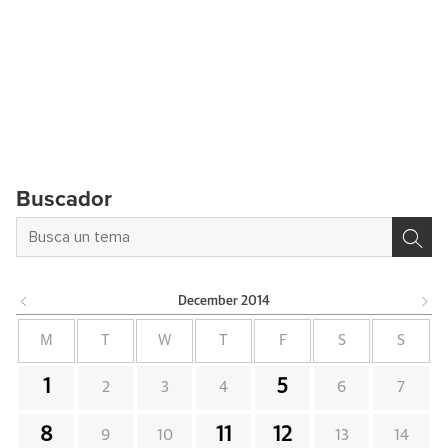
Buscador
December
2014
M
T
W
T
F
S
S
1
5
2
3
4
6
7
8
11
12
9
10
13
14