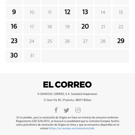
9
12
13
10
11
14
15
16
20
17
18
19
21
22
23
29
24
25
26
27
28
30
31
© DIARIO EL CORREO, S.A. Sociedad Unipersonal.
C/ Gran Vía 45, 3ª planta, 48011 Bilbao
En lo posible, para la resolución de litigios en línea en materia de consumo conforme
Reglamento (UE) 524/2013, se buscará la posibilidad que la Comisión Europea facilita
como plataforma de resolución de litigios en línea y que se encuentra disponible en el
enlace
https://ec.europa.eu/consumers/odr
.