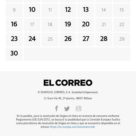
10
12
13
9
11
14
15
16
19
20
17
18
21
22
23
24
26
27
28
25
29
30
© DIARIO EL CORREO, S.A. Sociedad Unipersonal.
C/ Gran Vía 45, 3ª planta, 48011 Bilbao
En lo posible, para la resolución de litigios en línea en materia de consumo conforme
Reglamento (UE) 524/2013, se buscará la posibilidad que la Comisión Europea facilita
como plataforma de resolución de litigios en línea y que se encuentra disponible en el
enlace
https://ec.europa.eu/consumers/odr
.