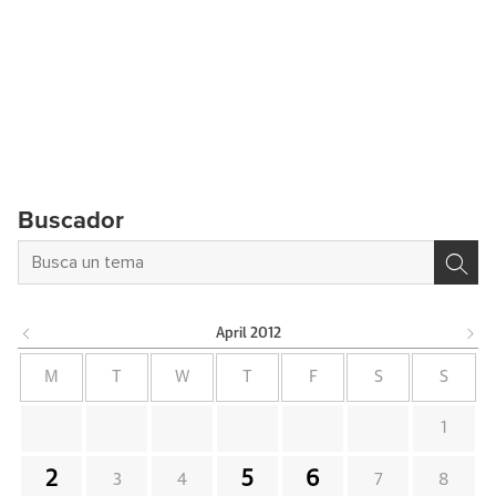
Buscador
April
2012
M
T
W
T
F
S
S
1
2
5
6
3
4
7
8